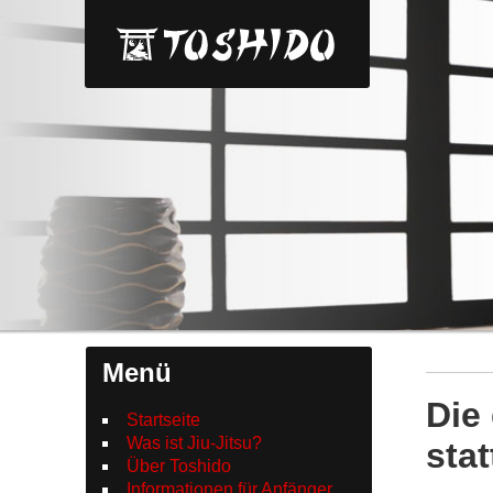
Menü
Die
Startseite
Was ist Jiu-Jitsu?
stat
Über Toshido
Informationen für Anfänger