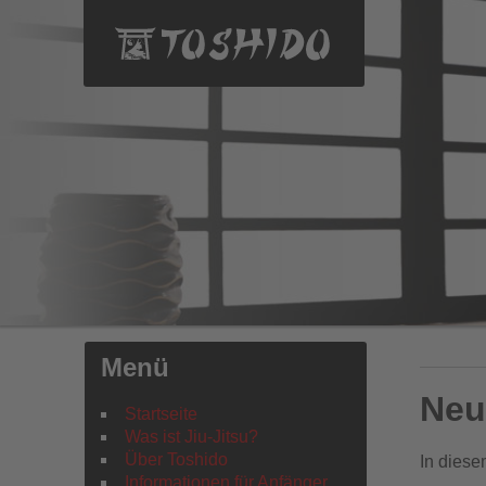
Menü
Neu
Startseite
Was ist Jiu-Jitsu?
Über Toshido
In diese
Informationen für Anfänger