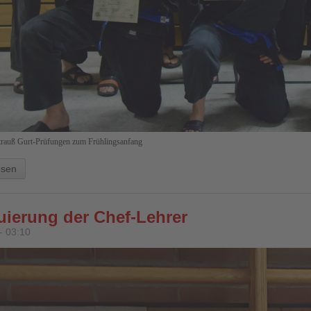
Strauß Gurt-Prüfungen zum Frühlingsanfang
esen
uierung der Chef-Lehrer
- 03:10