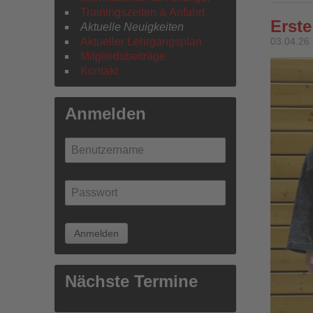
Trainingszeiten & Anfahrt
Erste
Aktuelle Neuigkeiten
Aktueller Lehrgangsplan
03.04.26 
Mitgliedsbeiträge
Kontakt
Anmelden
Nächste Termine