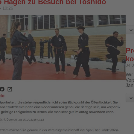
o Hagen zu Besuch bei Toshido
- 10:26
hi
we
Pr
ko
04.0
Wir 
Vor
Jan
we