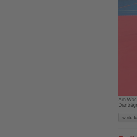
Am Woch
Danträge
weiterl